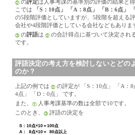
の
評定
は人事考課の基準別の評価の結果と
②
こでは
「S：10点」 「A：8点」 「B：6点」 
の5段階評価としていますが、5段階を超える
会社や4段階評価としている会社などもありま
の
評語
は
の合計得点に基づいて決定され
③
②
です。
評語決定の考え方を検討しないとどの
のか？
上記の例では
の評定が 「S：10点」 「A：8
②
4点」 「D：0点」 です。
また、
人事考課基準の数は全部で10です。
①
このとき、
評語の決定を
③
S：
10点×10＝100点
A：
8点×10＝ 80点以上