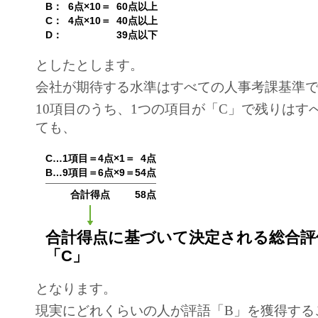
B：
6点×10＝ 60点以上
C：
4点×10＝ 40点以上
D：
39点以下
としたとします。
会社が期待する水準はすべての人事考課基準で
10項目のうち、1つの項目が「C」で残りはす
ても、
C…1項目＝4点×1＝
4点
B…9項目＝6点×9＝
54点
合計得点
58点
合計得点に基づいて決定される総合評
「C」
となります。
現実にどれくらいの人が評語「B」を獲得する