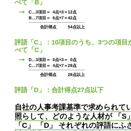
べて「B」
C…3項目＝
4点×3＝
12点
B…7項目＝
6点×7＝
42点
合計得点
54点以上
評語「C」：10項目のうち、3つの項目
べて「C」
D…3項目＝
0点×3＝
0点
C…7項目＝
4点×7＝
28点
合計得点
28点以上
評語「D」：合計得点27点以下
自社の人事考課基準で求められて
照らして、どのような人材が 「S」
「C」 「D」 それぞれの評語に