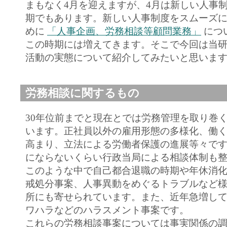
まもなく4月を迎えますが、4月は新しい人事
期でもあります。新しい人事制度をスムーズ
めに
「人事企画、労務相談等顧問業務」
につ
この時期には増えてきます。そこで今回は当
活動の実態について紹介してみたいと思いま
労務相談に関するもの
30年位前までと現在とでは労務管理を取り巻
います。正社員以外の雇用形態の多様化、働
高まり、立法による労働者保護の進展等々で
にならないくらい行政当局による相談体制も
このような中で自己都合退職の時期や年休消
戒処分事案、人事異動をめぐるトラブルなど
所にも寄せられています。また、近年急増し
ワハラなどのハラスメント事案です。
これらの労務相談事案については事実関係の