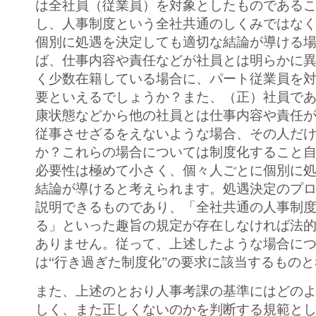
は全社員（従業員）を対象としたものである
し、人事制度という全社共通のしくみではな
個別に処遇を決定しても適切な結論が導ける
ば、仕事内容や責任などが社員とは明らかに
く少数在籍している場合に、パート従業員を
要といえるでしょうか？また、（正）社員で
康状態などから他の社員とは仕事内容や責任
従事させざるをえないような場合、その人だ
か？これらの場合については制度化すること
必要性は極めて小さく、個々人ごとに個別に
結論が導けると考えられます。処遇決定のプ
説明できるものであり、「全社共通の人事制
る」といった趣旨の規定が存在しなければ法
ありません。従って、上述したような場合に
は“行き過ぎた制度化”の要求に該当するもの
また、上述のとおり人事考課の基準にはどの
しく、また正しくないのかを判断する規範と