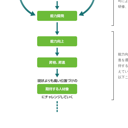
司に
研修
■
能力
進を
待す
えて
以下