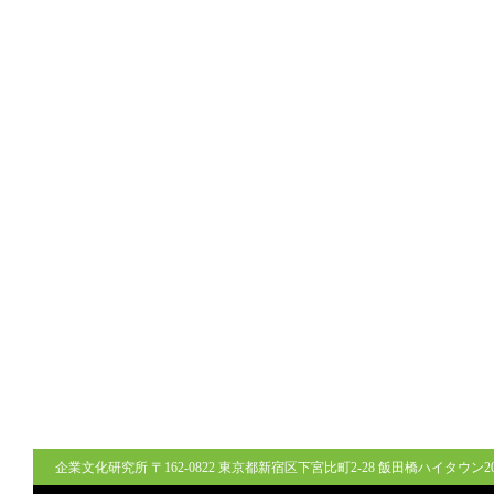
企業文化研究所 〒162-0822 東京都新宿区下宮比町2-28 飯田橋ハイタウン206号室