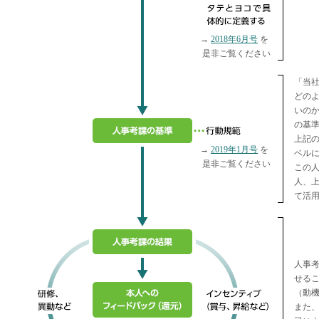
→
2018年6月号
を
是非ご覧ください
「当
■
どの
いの
の基
上記
→
2019年1月号
を
ベル
是非ご覧ください
この
人、
て活
■
人事
せる
（動
また